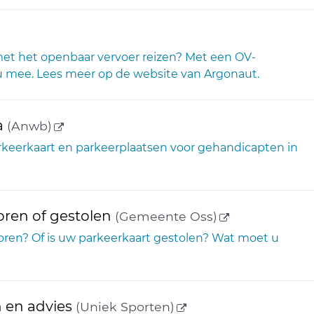
link)
et het openbaar vervoer reizen? Met een OV-
 u mee. Lees meer op de website van Argonaut.
(externe link)
a
(Anwb)
keerkaart en parkeerplaatsen voor gehandicapten in
(externe link)
oren of gestolen
(Gemeente Oss)
ren? Of is uw parkeerkaart gestolen? Wat moet u
(externe link)
 en advies
(Uniek Sporten)