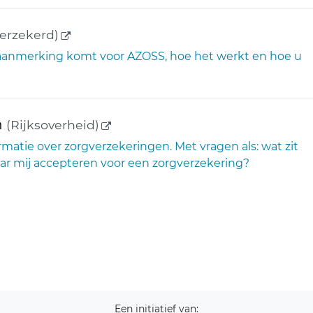
(externe link)
erzekerd)
n aanmerking komt voor AZOSS, hoe het werkt en hoe u
(externe link)
n
(Rijksoverheid)
atie over zorgverzekeringen. Met vragen als: wat zit
aar mij accepteren voor een zorgverzekering?
Een initiatief van: