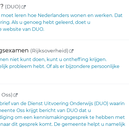
(externe link)
t?
(DUO)
u moet leren hoe Nederlanders wonen en werken. Dat
ring. Als u genoeg hebt geleerd, doet u
e website van DUO.
(externe link)
ingsexamen
(Rijksoverheid)
n niet kunt doen, kunt u ontheffing krijgen.
elijk probleem hebt. Of als er bijzondere persoonlijke
(externe link)
 Oss)
 brief van de Dienst Uitvoering Onderwijs (DUO) waarin
meente Oss krijgt bericht van DUO dat u
tnodiging om een kennismakingsgesprek te hebben met
u naar dit gesprek komt. De gemeente helpt u namelijk